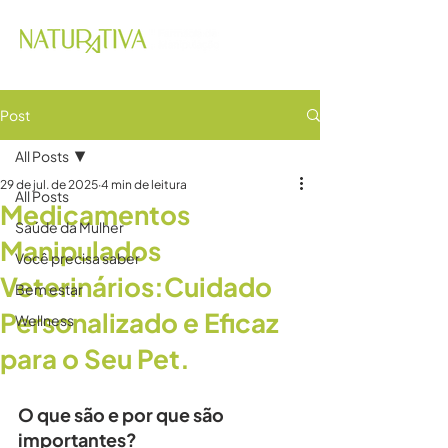
Post
All Posts
29 de jul. de 2025
4 min de leitura
All Posts
Medicamentos
Saúde da Mulher
Manipulados
Você precisa saber
Veterinários:Cuidado
Bem estar
Personalizado e Eficaz
Wellness
para o Seu Pet.
O que são e por que são 
importantes?