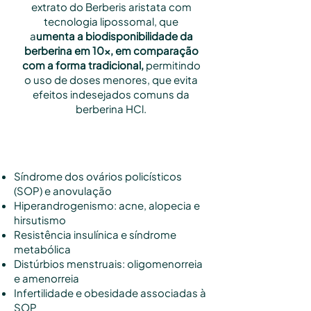
extrato do Berberis aristata com
tecnologia lipossomal, que
a
umenta a biodisponibilidade da
berberina em 10x, em comparação
com a forma tradicional,
permitindo
o uso de doses menores, que evita
efeitos indesejados comuns da
berberina HCl.
Indicações
Síndrome dos ovários policísticos
(SOP) e anovulação
Hiperandrogenismo: acne, alopecia e
hirsutismo
Resistência insulínica e síndrome
metabólica
Distúrbios menstruais: oligomenorreia
e amenorreia
Infertilidade e obesidade associadas à
SOP