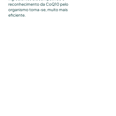
reconhecimento da CoQ10 pelo
organismo torna-se, muito mais
eficiente.
Clique aqui
e acesse a
literatura técnica deste ativo.