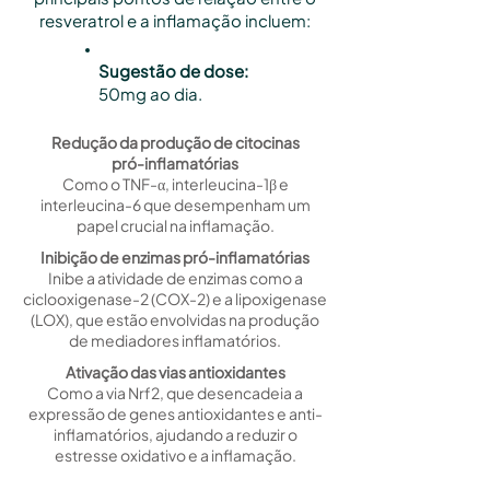
resveratrol e a inflamação incluem:
Sugestão de dose:
50mg ao dia.
Redução da produção de citocinas
pró-inflamatórias
Como o TNF-α, interleucina-1β e
interleucina-6 que desempenham um
papel crucial na inflamação.
Inibição de enzimas pró-inflamatórias
Inibe a atividade de enzimas como a
ciclooxigenase-2 (COX-2) e a lipoxigenase
(LOX), que estão envolvidas na produção
de mediadores inflamatórios.
Ativação das vias antioxidantes
Como a via Nrf2, que desencadeia a
expressão de genes antioxidantes e anti-
inflamatórios, ajudando a reduzir o
estresse oxidativo e a inflamação.