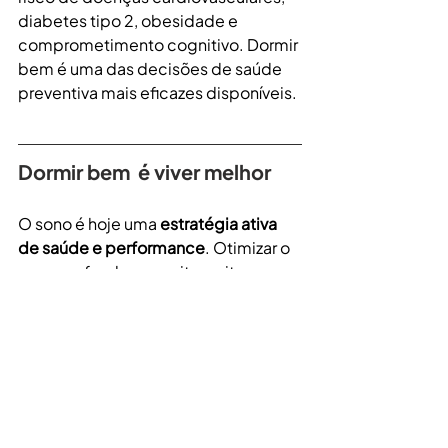
diabetes tipo 2, obesidade e 
comprometimento cognitivo. Dormir 
bem é uma das decisões de saúde 
preventiva mais eficazes disponíveis.
Dormir bem  é viver melhor
O sono é hoje uma 
estratégia ativa 
de saúde e performance
. Otimizar o 
sono profundo, respeitar o ritmo 
circadiano, gerenciar a ansiedade de 
desempenho do sono e criar rituais 
noturnos consistentes produzem 
resultados concretos — no esporte, 
no trabalho e na saúde ao longo da 
vida.